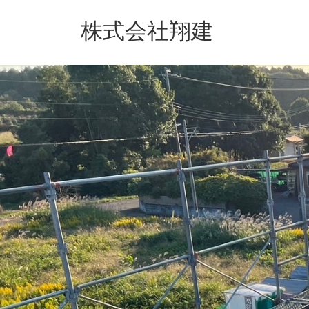
コ
ナ
ン
ビ
株式会社翔建
テ
ゲ
ン
ー
ツ
シ
へ
ョ
ス
ン
キ
に
ッ
移
プ
動